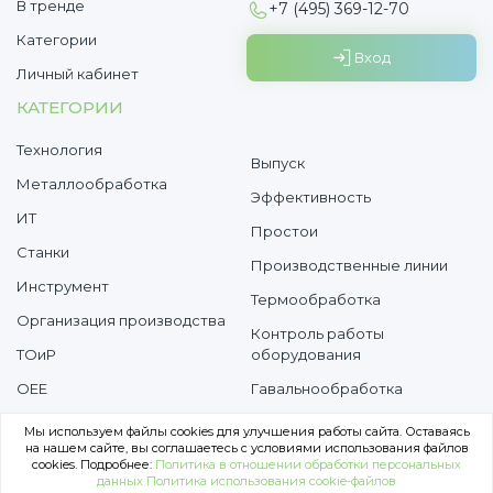
В тренде
+7 (495) 369-12-70
Категории
Вход
Личный кабинет
КАТЕГОРИИ
Технология
Выпуск
Металлообработка
Эффективность
ИТ
Простои
Cтанки
Производственные линии
Инструмент
Термообработка
Организация производства
Контроль работы
ТОиР
оборудования
OEE
Гавальнообработка
Потери
Мы используем файлы cookies для улучшения работы сайта. Оставаясь
на нашем сайте, вы соглашаетесь с условиями использования файлов
Согласие на обработку персональных данных
cookies. Подробнее:
Политика в отношении обработки персональных
Политика в отношении обработки персональных данных
данных
Политика использования сookie-файлов