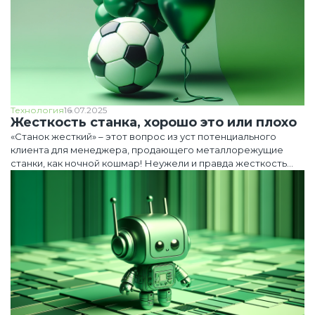
Технология
16.07.2025
Жесткость станка, хорошо это или плохо
«Станок жесткий» – этот вопрос из уст потенциального
клиента для менеджера, продающего металлорежущие
станки, как ночной кошмар! Неужели и правда жесткость
станка — это его главная конкурентная характеристика?
Давайте разберемся, что же это такое и почему к ней
столько внимания.