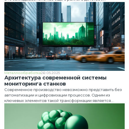
проявляется во всех сферах жизни
Металлообработка
20.05.2025
Архитектура современной системы
мониторинга станков
Современное производство невозможно представить без
автоматизации и цифровизации процессов. Одним из
ключевых элементов такой трансформации является
внедрение системы мониторинг, которая контролирует
состояние оборудования, оптимизирует производственные
процессы и тем самым повышает общую эффективность
производства