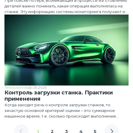
При поиске потерь, возникающих в процессе изготовления
деталей важно понимать, какая операция выполнялась на
станке. Эту информацию системы мониторинга получают из
имени управляющей программы (далее – УП) или
дополнительных атрибутов, указанных в теле программы.
Технология
02.05.2025
Контроль загрузки станка. Практики
применения
Когда заходит речь о контроле загрузки станков, то
зачастую основной критерий оценки – это суммарное
машинное время, т.е. сколько происходит выполнение
работы в цикле.
1
2
3
4
5