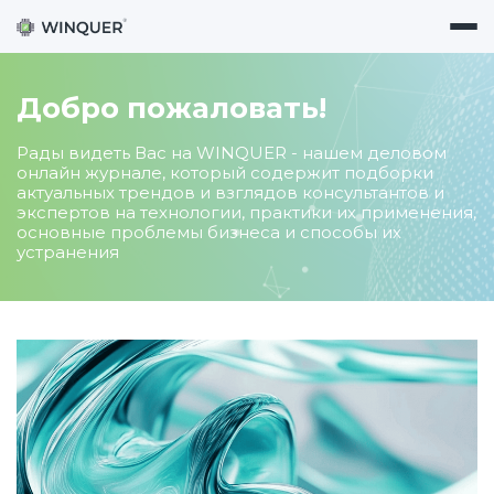
Добро пожаловать!
Рады видеть Вас на WINQUER - нашем деловом
онлайн журнале, который содержит подборки
актуальных трендов и взглядов консультантов и
экспертов на технологии, практики их применения,
основные проблемы бизнеса и способы их
устранения