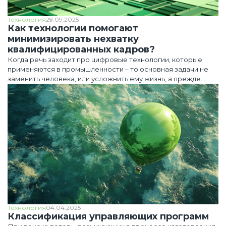
Технология
29.09.2025
Как технологии помогают
минимизировать нехватку
квалифицированных кадров?
Когда речь заходит про цифровые технологии, которые
применяются в промышленности – то основная задачи не
заменить человека, или усложнить ему жизнь, а прежде
всего сделать его повседневную работу проще и удобнее.
Проблема нехватки квалифицированных кадров – текущая
реальность, но это не означает что с ней нужно мириться,
или пускать на самотек и ждать пока ситуация наладится
сама собой.
Технология
04.04.2025
Классификация управляющих программ