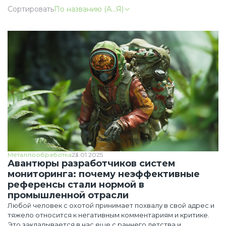
Сортировать
По названию (А...Я)
Металлообработка
23.01.2025
Авантюры разработчиков систем
мониторинга: почему неэффективные
референсы стали нормой в
промышленной отрасли
Любой человек с охотой принимает похвалу в свой адрес и
тяжело относится к негативным комментариям и критике.
Это закладывается в нас еще с раннего детства и