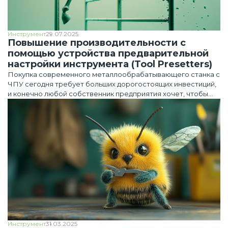
Инструмент
29.07.2025
Повышение производительности с
помощью устройства предварительной
настройки инструмента (Tool Presetters)
Покупка современного металлообрабатывающего станка с
ЧПУ сегодня требует больших дорогостоящих инвестиций,
и конечно любой собственник предприятия хочет, чтобы
они как можно быстрее окупились, и он начал зарабатывать.
Инструмент
31.03.2025