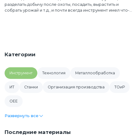
разделать добычу после охоты, посадить, вырастить и
собрать урожай и т.д., и почти всегда инструмент имел что-
то вспомогательное для своего использования, например,
рукоять у ножа или мотыги, молотка. Возьмем зубило, его
человек всегда держит одной рукой, а другой ударяет
молотком, или другой пример из урока труда в школе! Все
мы помним токарный станок по дереву, где для обработки
заготовки использовались резцы похожие на стамеску, и
чтобы ими резать их упирали в подручник. Сегодня
Категории
предприятия на своем производстве используют
современные станки с ЧПУ, которые все также работают с
инструментами, только процесс стал более сложным,
Инструмент
Технология
Металлообработка
более технологичным и автоматизированным.
ИТ
Cтанки
Организация производства
ТОиР
OEE
Развернуть все
Последние материалы