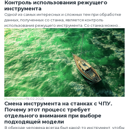
Контроль использования режущего
инструмента
Одной из самых интересных и сложных тем при обработке
данных, полученных со станка, является контроль
использования режущего инструмента. Со станка можно
получить данные (конкретный перечень зависит от системы
ЧПУ) о Т коде текущего инструмента, наименовании
инструмента, ячейки магазина, данные, откуда взят
инструмент, любые данные из таблиц, соответствующих
этому инструменту, например, коррекция геометрии и
износа, тип инструмента, общие вылеты инструмента.
Инструмент
19.02.2025
Смена инструмента на станках с ЧПУ.
Почему этот процесс требует
отдельного внимания при выборе
подходящей модели
В обиходе человека всегда был какой-то инструмент, чтобы