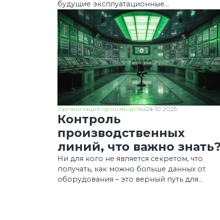
будущие эксплуатационные
характеристики изделий.
Организация производства
24.10.2025
Контроль
производственных
линий, что важно знать
Ни для кого не является секретом, что
получать, как можно больше данных от
оборудования – это верный путь для
понимания объективной картины реальн
работы и дальнейшего анализа. Если
рассматривать механическое