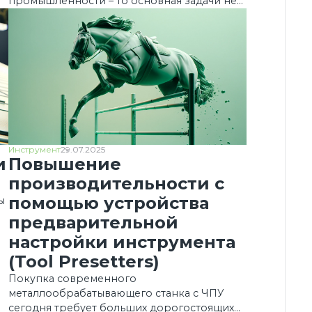
промышленности – то основная задачи не
–
заменить человека, или усложнить ему
о
жизнь, а прежде всего сделать его
повседневную работу проще и удобнее.
Проблема нехватки квалифицированных
кадров – текущая реальность, но это не
означает что с ней нужно мириться, или
пускать на самотек и ждать пока ситуация
наладится сама собой.
Инструмент
29.07.2025
и
Повышение
производительности с
помощью устройства
ы
предварительной
настройки инструмента
(Tool Presetters)
Покупка современного
металлообрабатывающего станка с ЧПУ
сегодня требует больших дорогостоящих