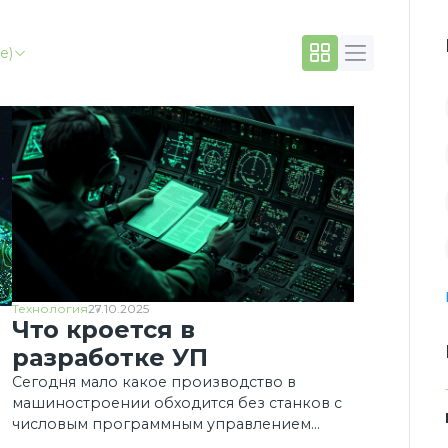
е)
Технология
27.10.2025
Что кроется в
разработке УП
Сегодня мало какое производство в
машиностроении обходится без станков с
числовым программным управлением
(ЧПУ). Станки с ЧПУ не заменили совсем