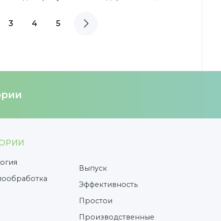
инвестиций, и конечно любой собственник
предприятия хочет, чтобы они как можно
3
4
5
быстрее окупились, и он начал
зарабатывать.
ории
ГОРИИ
огия
Выпуск
лообработка
Эффективность
Простои
и
Производственные