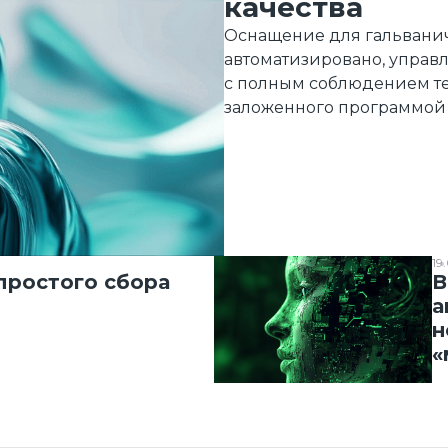
качества
Оснащение для гальванич
автоматизировано, управл
с полным соблюдением те
заложенного программой 
19
простого сбора
В
а
н
«