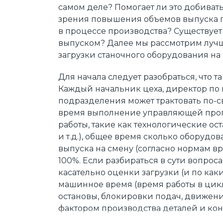
самом деле? Помогает ли это добивать
зрения повышения объемов выпуска п
в процессе производства? Существует
выпуском? Далее мы рассмотрим луч
загрузки станочного оборудования на
Для начала следует разобраться, что т
Каждый начальник цеха, директор по 
подразделения может трактовать по-св
время выполнение управляющей прогр
работы, такие как технологические ос
и т.д.), общее время сколько оборудо
выпуска на смену (согласно нормам вр
100%. Если разбираться в сути вопрос
касательно оценки загрузки (и по как
машинное время (время работы в цикл
остановы, блокировки подач, движения п
фактором производства деталей и кон