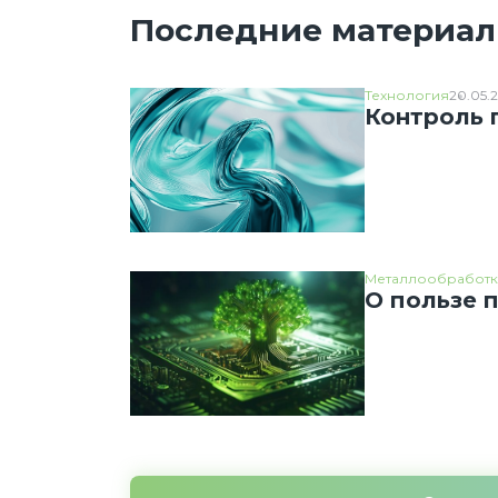
Последние материа
рамках которого один работник должен
сдать смену (убрать рабочее место, сдать
произведенную продукцию, отчитаться о
выполнении сменно-суточного задания,
Технология
20.05.
Контроль 
передать информацию коллеге и пр.), а
следующий – принять смену (получить
сменно-суточное задание, подготовить
рабочее место и пр.).
Металлообработк
О пользе 