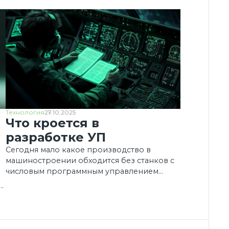
Технология
27.10.2025
Что кроется в
разработке УП
Сегодня мало какое производство в
машиностроении обходится без станков с
числовым программным управлением
(ЧПУ). Станки с ЧПУ не заменили совсем
и
станки с ручным управлением, но сделали
и
процесс металлообработки более
эффективным за счет высокого уровня ее
автоматизации. Точность и повторяемость