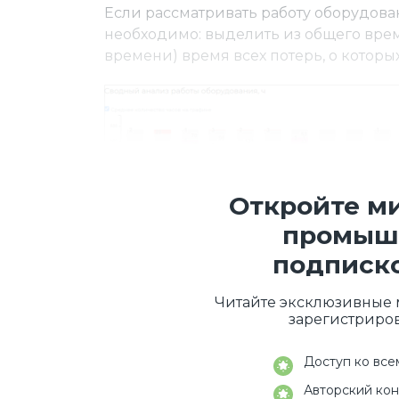
Если рассматривать работу оборудован
необходимо: выделить из общего вр
времени) время всех потерь, о которы
Откройте м
промыш
подписк
Читайте эксклюзивные 
зарегистриро
Доступ ко все
Авторский кон