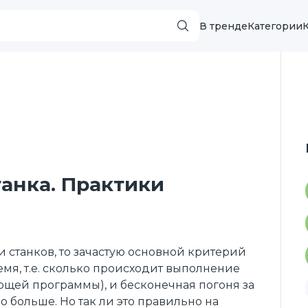
В тренде
Категории
танка. Практики
ки станков, то зачастую основной критерий
мя, т.е. сколько происходит выполнение
ющей программы), и бесконечная погоня за
о больше. Но так ли это правильно на