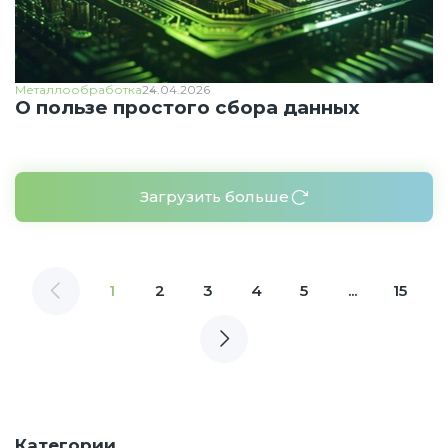
Металлообработка
24.04.2026
О пользе простого сбора данных
Загрузить больше
1
2
3
4
5
...
15
Категории